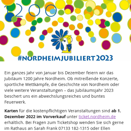
Kultur
Zum
Haupt-
-
Inhalt
springen
Gemeinde
Nordheim
Ein ganzes Jahr von Januar bis Dezember feiern wir das
Jubiläum 1200 Jahre Nordheim. Ob mitreißende Konzerte,
sportliche Wettkämpfe, die Geschichte von Nordheim oder
viele weitere Veranstaltungen – das Jubiläumsjahr 2023
beschert uns ein abwechslungsreiches und buntes
Feuerwerk.
Karten
für die kostenpflichtigen Veranstaltungen sind
ab 1.
Dezember 2022 im Vorverkauf
unter
ticket.nordheim.de
erhältlich. Bei Fragen zum Ticketshop wenden Sie sich gerne
im Rathaus an Sarah Frank 07133 182-1315 oder Ellen